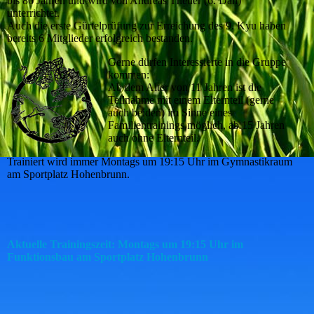
bis 86 Jahren und wird von Andreas Theuer (6. Dan)
unterrichtet.
Auch die erste Gürtelprüfung zur Erreichung des 9. Kyu haben
bereits 6 Mitglieder erfolgreich bestanden.
Gerne dürfen Interessierte in die Gruppe
kommen:
Ab dem Alter von 11 Jahren ist die
Teilnahme mit einem Elternteil (gerne
auch beiden) im Sinne eines
Familientrainings möglich, ab 15 Jahren
auch ohne Elternteil.
Trainiert wird immer Montags um 19:15 Uhr im Gymnastikraum
am Sportplatz Hohenbrunn.
Aktuelle Trainingszeit: Montags um 19:15 Uhr im
Funktionsbau am Sportplatz Hohenbrunn