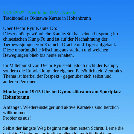
Karate im TSV_page-0002
13.10.2022 Neu beim TSV - Karate
Traditionelles Okinawa-Karate in Hohenbrunn
Über Uechi-Ryu-Karate-Do:
Dieser außergewöhnliche Karate-Stil hat seinen Ursprung im
chinesischen Kung-Fu und ist auf der Nachahmung der
Tierbewegungen von Kranich, Drache und Tiger aufgebaut.
Diese ursprüngliche Mischung aus starken und weichen
Bewegungen blieb bis heute erhalten.
Im Mittelpunkt von Uechi-Ryu steht jedoch nicht der Kampf,
sondern die Entwicklung der eigenen Persönlichkeit. Zentrales
Thema ist hierbei der Respekt - gegenüber sich selbst und
anderen Personen.
Montags um 19:15 Uhr im Gymnastikraum am Sportplatz
Hohenbrunn
Anfänger, Wiedereinsteiger und aktive Karateka sind herzlich
willkommen.
Probier es aus!
Selbst der längste Weg beginnt mit dem ersten Schritt. Lerne die
perfekte Mischung aus traditionellem Kampfstil direkt aus