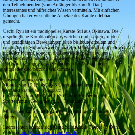
den Teilnehmenden (vom Anfänger bis zum 6. Dan)
interessantes und hilfreiches Wissen vermitteln. Mit einfachen
Übungen hat er wesentliche Aspekte des Karate erlebbar
gemacht.
Uechi-Ryu ist ein traditioneller Karate-Stil aus Okinawa. Die
ursprüngliche Kombination aus weichen und starken, runden
und geradlinigen Bewegungen blieb bis heute erhalten und
macht diesen Stil unverwechselbar. Im Mittelpunkt steht jedoch
nicht der Kampf, sondern die Entwicklung der eigenen
Persönlichkeit und natürlich der Spaß an der Bewegung.
Die Karate-Gruppe des TSV ist noch im Aufbau, neue
Mitglieder sind herzlich willkommen!
Unsere Trainingszeiten sind
Montag von 19:15 bis 20:45 Uhr in Hohenbrunn im
Gymnastikraum am Sportplatz
und Freitag von 18:00 bis 19:30 Uhr in Riemerling im
Sportcampus (Georginenstr. 2), Tanzraum 2
Mitmachen kann jeder Erwachsene und Jugendliche ab 15
Jahren.
Interessenten können sich gerne bei Andreas Theuer (6. Dan)
melden (
andi@uechi-ryu-muenchen.de
).