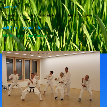
Kontakt:
Schreibt uns einfach ein E-Mail, wenn Ihr zum Schnuppern
vorbei kommen wollt:
andi@uechi-ryu-muenchen.de
Wir freuen uns auf Euch :-)