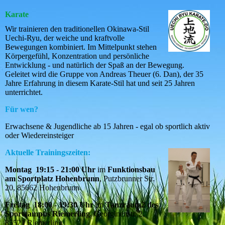
Karate
Wir trainieren den traditionellen Okinawa-Stil
Uechi-Ryu, der weiche und kraftvolle
Bewegungen kombiniert. Im Mittelpunkt stehen
Körpergefühl, Konzentration und persönliche
Entwicklung - und natürlich der Spaß an der Bewegung.
Geleitet wird die Gruppe von Andreas Theuer (6. Dan), der 35
Jahre Erfahrung in diesem Karate-Stil hat und seit 25 Jahren
unterrichtet.
Für wen?
Erwachsene & Jugendliche ab 15 Jahren - egal ob sportlich aktiv
oder Wiedereinsteiger
Aktuelle Trainingszeiten
:
Montag 19:15 - 21:00 Uhr
im
Funktionsbau
am Sportplatz Hohenbrunn
, Putzbrunner Str.
20, 85662 Hohenbrunn
Freitag 18:00 - 19:30 Uhr
im
Tanzraum2 des
Sportcampus Riemerling
, Georginenstr. 2,
85521 Riemerling