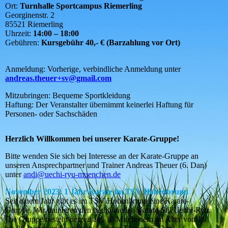
Ort:
Turnhalle Sportcampus Riemerling
Georginenstr. 2
85521 Riemerling
Uhrzeit:
14:00 – 18:00
Gebühren:
Kursgebühr 40,- € (Barzahlung vor Ort)
Anmeldung: Vorherige, verbindliche Anmeldung unter
andreas.theuer+sv@gmail.com
Mitzubringen: Bequeme Sportkleidung
Haftung: Der Veranstalter übernimmt keinerlei Haftung für
Personen- oder Sachschäden
Herzlich Willkommen bei unserer Karate-Gruppe!
Bitte wenden Sie sich bei Interesse an der Karate-Gruppe an
unseren Ansprechpartner und Trainer Andreas Theuer (6. Dan)
unter
andi@uechi-ryu-muenchen.de
November 2023: 1 Jahr Karate im TSV Hohenbrunn
Seit einem Jahr gibt es im TSV Hohenbrunn eine Karate-
Gruppe. Wir trainieren den traditionellen Karate-Stil Uechi-Ryu.
Die Gruppe besteht derzeit aus 10 Mitgliedern im Alter von 11